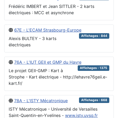
Frédéric IMBERT et Jean SITTLER - 2 karts
électriques : MCC et asynchrone
67E - L'ECAM Strasbourg-Europe
Affichages : 844
Alexis BULTEY - 3 karts
électriques
76A - L'IUT GEII et GMP du Havre
Affichages : 1375
Le projet GEII-GMP : Kart à
Strophe - Kart électrique - http://lehavre76geii.e-
kart.fr/
78A - L'ISTY Mécatronique
Affichages : 668
ISTY Mécatronique - Université de Versailles
Saint-Quentin-en-Yvelines -
www.isty.uvsq.fr