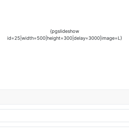
{pgslideshow
id=25|width=500|height=300|delay=3000|image=L}