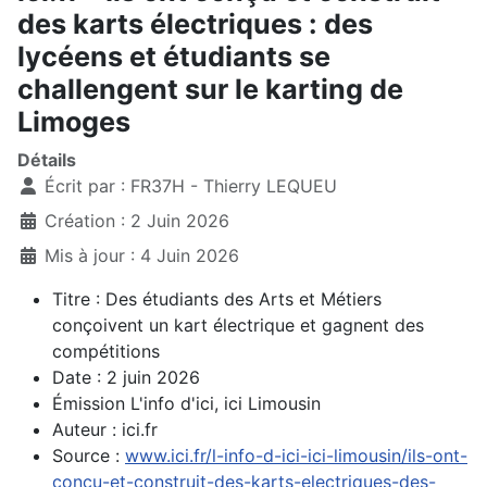
des karts électriques : des
lycéens et étudiants se
challengent sur le karting de
Limoges
Détails
Écrit par :
FR37H - Thierry LEQUEU
Création : 2 Juin 2026
Mis à jour : 4 Juin 2026
Titre : Des étudiants des Arts et Métiers
conçoivent un kart électrique et gagnent des
compétitions
Date : 2 juin 2026
Émission L'info d'ici, ici Limousin
Auteur : ici.fr
Source :
www.ici.fr/l-info-d-ici-ici-limousin/ils-ont-
concu-et-construit-des-karts-electriques-des-