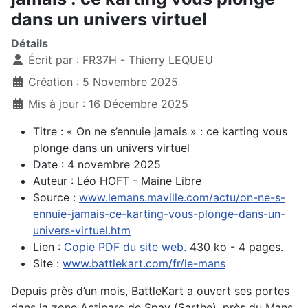
dans un univers virtuel
Détails
Écrit par :
FR37H - Thierry LEQUEU
Création : 5 Novembre 2025
Mis à jour : 16 Décembre 2025
Titre : « On ne s’ennuie jamais » : ce karting vous
plonge dans un univers virtuel
Date : 4 novembre 2025
Auteur : Léo HOFT - Maine Libre
Source :
www.lemans.maville.com/actu/on-ne-s-
ennuie-jamais-ce-karting-vous-plonge-dans-un-
univers-virtuel.htm
Lien :
Copie PDF du site web.
430 ko - 4 pages.
Site :
www.battlekart.com/fr/le-mans
Depuis près d’un mois, BattleKart a ouvert ses portes
dans la zone Actiparc de Spay (Sarthe), près du Mans.