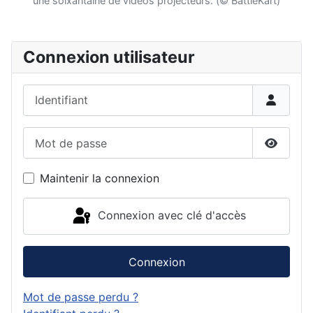
une soixantaine de vidéos projecteurs. (© BattleKart)
Connexion utilisateur
Identifiant
Mot de passe
Affiche
Maintenir la connexion
Connexion avec clé d'accès
Connexion
Mot de passe perdu ?