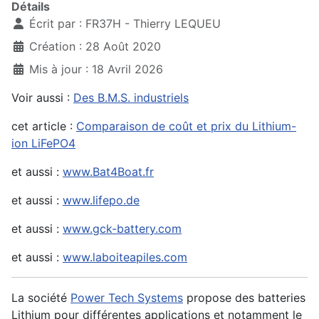
Détails
Écrit par :
FR37H - Thierry LEQUEU
Création : 28 Août 2020
Mis à jour : 18 Avril 2026
Voir aussi :
Des B.M.S. industriels
cet article :
Comparaison de coût et prix du Lithium-
ion LiFePO4
et aussi :
www.Bat4Boat.fr
et aussi :
www.lifepo.de
et aussi :
www.gck-battery.com
et aussi :
www.laboiteapiles.com
La société
Power Tech Systems
propose des batteries
Lithium pour différentes applications et notamment le