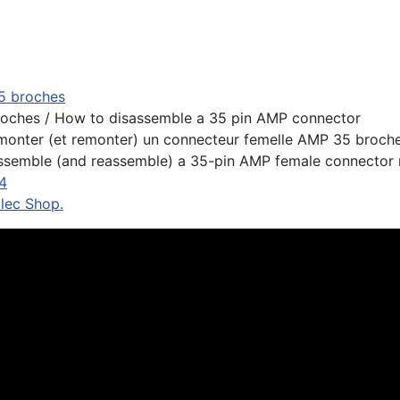
5 broches
oches / How to disassemble a 35 pin AMP connector
démonter (et remonter) un connecteur femelle AMP 35 broch
sassemble (and reassemble) a 35-pin AMP female connector 
N4
Elec Shop.